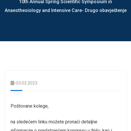
10th Annual Spring Scientific Symposium in
Anaesthesiology and Intensive Care- Drugo obavještenje
03.02.2023
Poštovane kolege,
na sledećem linku možete pronaći detaljne
informacije o predstojećem kongresu u Nišu, kao i