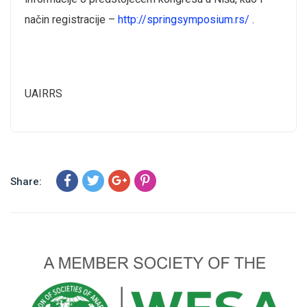
način registracije –
http://springsymposium.rs/
.
UAIRRS
Share: