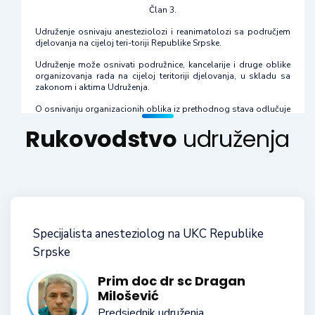
Član 3.
Udruženje osnivaju anesteziolozi i reanimatolozi sa područjem
djelovanja na cijeloj teri-toriji Republike Srpske.
Udruženje može osnivati podružnice, kancelarije i druge oblike
organizovanja rada na cijeloj teritoriji djelovanja, u skladu sa
zakonom i aktima Udruženja.
O osnivanju organizacionih oblika iz prethodnog stava odlučuje
Skupština na prijedlog Upravnog odbora Udruženja.
Rukovodstvo
udruženja
Član 4.
Udruženje je nevladina, vanstranačka organizacija, osnovana s
ciljem ostvarenja programskih ciljeva, na demokratskim
principima, u skladu sa zakonom propisanom pro-cedurom, s
punim poštovanjem zakona, međunarodnih konvencija i drugih
izvora propi-sa koji se primjenjuju u oblasti anesteziologije i
reanimatologije.
Specijalista anesteziolog na UKC Republike
Član 5.
Srpske
Udruženje ima status pravnog lica, koji stiče upisom u registar
udružeja kod nadležnog suda.
Prim doc dr sc Dragan
Milošević
Udruženje ima svoj račun kod ovlaštene poslovne banke.
Predsjednik udruženja