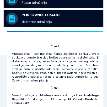
Statut udruženja
POSLOVNIK O RADU
skupštine udruženja
Član 1.
Anesteziolozi i reanimatolozi Republike Srpske osnivaju svoje
strukovno udruženje u cilju boljeg povezivanja na cijeloj teritoriji
djelovanja, stručnog usavršavanja i organi-zovanog oblika
saradnje sa drugim srodnim udruženjima i ovim Statutom
uređuju naziv i sjedište udruženja, osnovne ciljeve i zadatke,
područje djelovanja, zastupanje i predst-avljanje, način sticanja i
raspodjele sredstava, načine prestanka rada udruženja i druga
Zakonom određena pitanja.
Član 2.
Naziv Udruženja je:
Udruženje anesteziologa i reanimatologa
Republike Srpske
Sjedište Udruženja je:
Ul. Zdravka Korde br.
1 Banja Luka